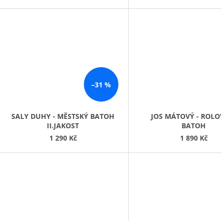
–31 %
SALY DUHY - MĚSTSKÝ BATOH
JOS MÁTOVÝ - ROLO
II.JAKOST
BATOH
1 290 Kč
1 890 Kč