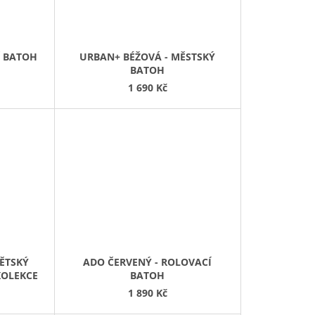
Í BATOH
URBAN+ BÉŽOVÁ - MĚSTSKÝ
BATOH
1 690 Kč
DĚTSKÝ
ADO ČERVENÝ - ROLOVACÍ
KOLEKCE
BATOH
1 890 Kč