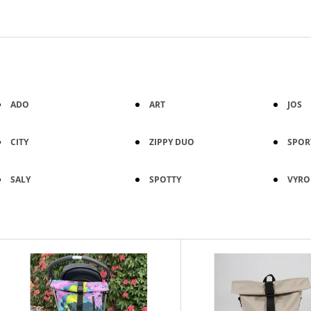
ART KVÍTKY
1 590 Kč
850 Kč
ADO
ART
JOS
CITY
ZIPPY DUO
SPOR
SALY
SPOTTY
VYRO
V
Ý
P