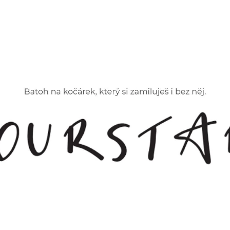
CO POTŘEBUJETE NAJÍT?
HLEDAT
DOPORUČUJEME
ZOE BAREVNÁ
ORGANIZÉR NA K