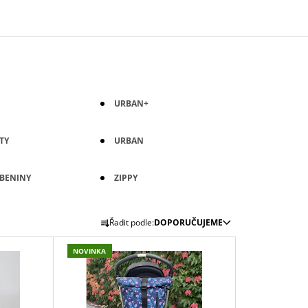
URBAN+
TY
URBAN
BENINY
ZIPPY
Ř
Řadit podle:
DOPORUČUJEME
A
Z
NOVINKA
E
N
Í