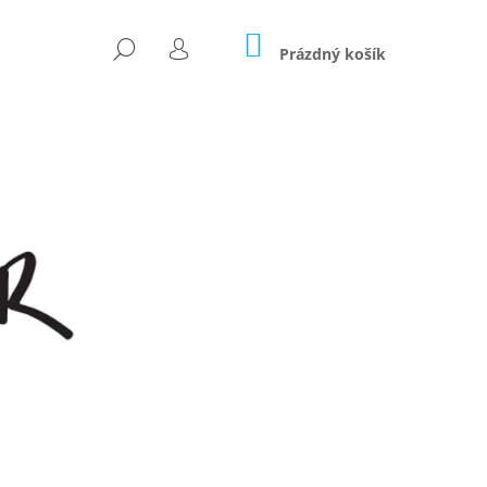
NÁKUPNÍ
HLEDAT
KOŠÍK
Prázdný košík
PŘIHLÁŠENÍ
Následující
OČÁREK 2V1 - LIMITKA