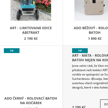
S
P
R
O
D
ART - LIMITOVANÁ EDICE
ADO BÉŽOVÝ - ROLO
ABSTRAKT
BATOH
U
2 190 Kč
1 890 Kč
K
T
TIP
TIP
Ů
ART - MÁTA - ROLOV
BATOH NEJEN NA KO
Jsme velmi rádi, že Vám 
představit naši kolekci ART
vznikla ve spolupráci se S
Suchardovou -@svatja, kte
autorkou všech originálníc
designů, které v této kolekci
ADO ČERNÝ - ROLOVACÍ BATOH
S
NA KOČÁREK
DO
2 290 Kč