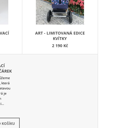
P
R
O
D
VACÍ
ART - LIMITOVANÁ EDICE
U
KVÍTKY
K
2 190 Kč
T
Ů
ACÍ
ČÁREK
můžeme
, která
vatavou
rá je
h
...
kladem
 KOŠÍKU