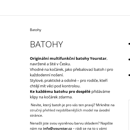
1 590 Kč
Domů
Batohy
BATOHY
Originální multifunkční batohy Yourstar
,
navržené a šité v Česku.
Vhodné na kočárek, jako přebalovací batoh i pro
každodenní nošení.
Stylové, praktické a odolné – pro rodiče, kteří
chtějí mít věci pod kontrolou.
Ke každému batohu pro dospělé
přidáváme
klipy na kočárek zdarma.
Nevíte, který batoh je pro vás ten pravý? Mrkněte na
stručný přehled nejoblíbenějších model
na úvodní
stránce.
Nenašli jste svou vysněnou barvu skladem? Napište
I
nám na
info@yourstar.cz
– rádi se na to s vámi