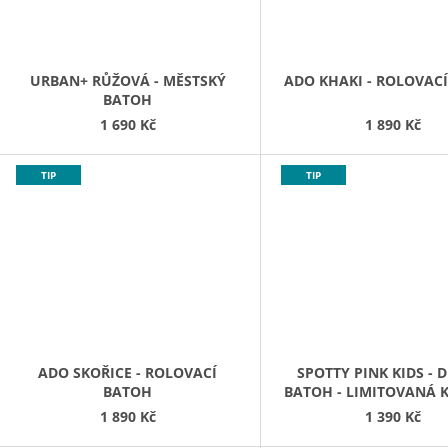
URBAN+ RŮŽOVÁ - MĚSTSKÝ
ADO KHAKI - ROLOVAC
BATOH
1 690 Kč
1 890 Kč
TIP
TIP
ADO SKOŘICE - ROLOVACÍ
SPOTTY PINK KIDS - 
BATOH
BATOH - LIMITOVANÁ 
1 890 Kč
1 390 Kč