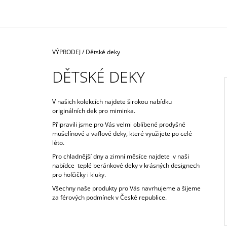
1 590 Kč
Domů
VÝPRODEJ
/
Dětské deky
DĚTSKÉ DEKY
V našich kolekcích najdete širokou nabídku
originálních dek pro miminka.
I
Připravili jsme pro Vás velmi oblíbené prodyšné
mušelínové a vaflové deky, které využijete po celé
léto.
Pro chladnější dny a zimní měsíce najdete v naši
nabídce teplé beránkové deky v krásných designech
pro holčičky i kluky.
Všechny naše produkty pro Vás navrhujeme a šijeme
za férových podmínek v České republice.