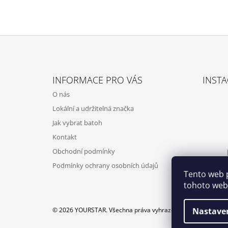
Z
Á
INFORMACE PRO VÁS
INST
P
O nás
A
Lokální a udržitelná značka
T
Jak vybrat batoh
Í
Kontakt
Obchodní podmínky
Podmínky ochrany osobních údajů
Tento web 
tohoto webu
© 2026 YOURSTAR. Všechna práva vyhrazena.
Nastave