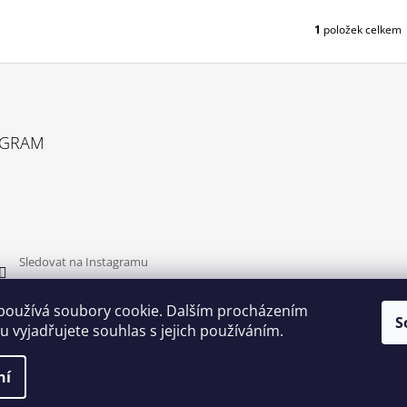
T
Ů
1
položek celkem
O
V
L
Á
D
A
C
AGRAM
Í
P
R
V
K
Y
V
Sledovat na Instagramu
Ý
P
používá soubory cookie. Dalším procházením
I
S
S
 vyjadřujete souhlas s jejich používáním.
U
ní