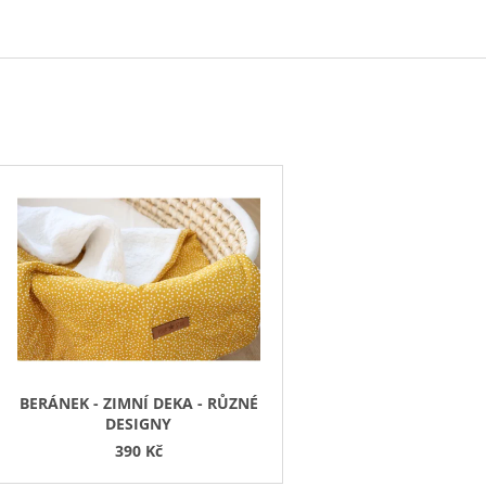
ART KVÍTKY
1 590 Kč
850 Kč
V
Ý
P
S
P
R
O
D
BERÁNEK - ZIMNÍ DEKA - RŮZNÉ
DESIGNY
U
390 Kč
K