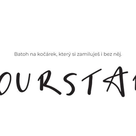
CO POTŘEBUJETE NAJÍT?
HLEDAT
DOPORUČUJEME
ZOE BAREVNÁ
ORGANIZÉR NA K