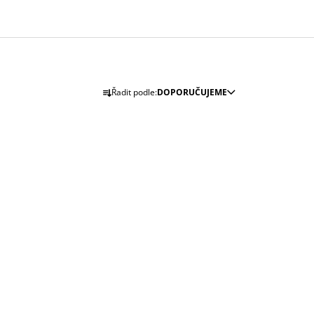
Ř
Řadit podle:
DOPORUČUJEME
A
Z
E
N
Í
P
R
O
D
U
K
T