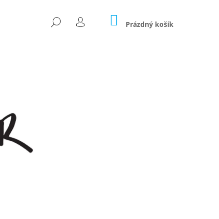
NÁKUPNÍ
HLEDAT
KOŠÍK
Prázdný košík
PŘIHLÁŠENÍ
Následující
OČÁREK 2V1 - LIMITKA