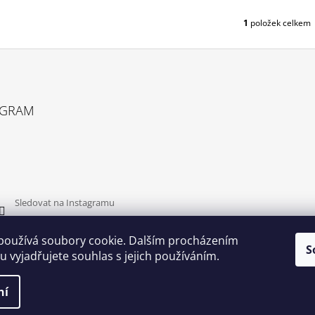
T
Ů
1
položek celkem
O
V
L
Á
D
A
C
AGRAM
Í
P
R
V
K
Y
V
Sledovat na Instagramu
Ý
P
používá soubory cookie. Dalším procházením
I
S
S
 vyjadřujete souhlas s jejich používáním.
U
ní