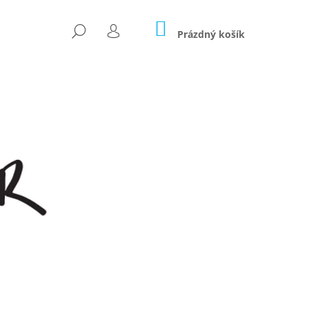
NÁKUPNÍ
HLEDAT
KOŠÍK
Prázdný košík
PŘIHLÁŠENÍ
Následující
OČÁREK 2V1 - LIMITKA