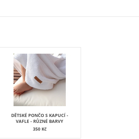
ART KVÍTKY
1 590 Kč
850 Kč
V
Ý
P
S
P
R
O
D
DĚTSKÉ PONČO S KAPUCÍ -
VAFLE - RŮZNÉ BARVY
U
350 Kč
K