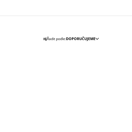
Ř
Řadit podle:
DOPORUČUJEME
A
Z
E
N
Í
P
R
O
D
U
K
T