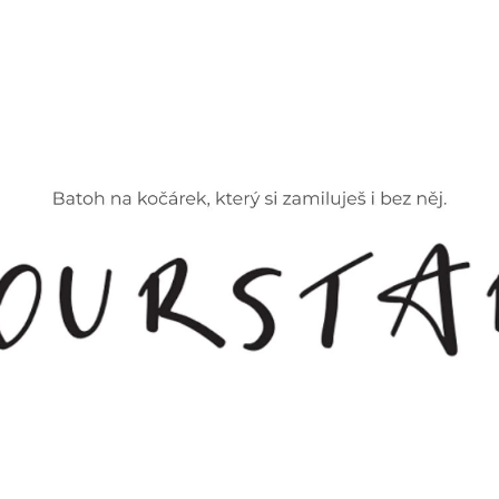
CO POTŘEBUJETE NAJÍT?
HLEDAT
DOPORUČUJEME
ZOE BAREVNÁ
ORGANIZÉR NA K