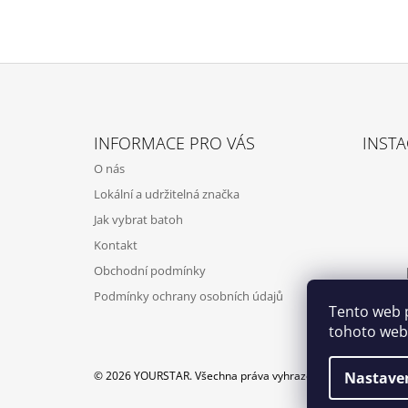
Z
Á
INFORMACE PRO VÁS
INST
P
O nás
A
Lokální a udržitelná značka
T
Jak vybrat batoh
Í
Kontakt
Obchodní podmínky
Podmínky ochrany osobních údajů
Tento web 
tohoto webu
© 2026 YOURSTAR. Všechna práva vyhrazena.
Nastave