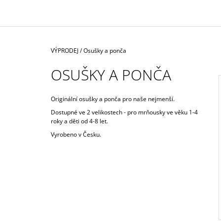
1 590 Kč
Domů
VÝPRODEJ
/
Osušky a ponča
OSUŠKY A PONČA
Originální osušky a ponča pro naše nejmenší.
Dostupné ve 2 velikostech - pro mrňousky ve věku 1-4
I
roky a děti od 4-8 let.
Vyrobeno v Česku.