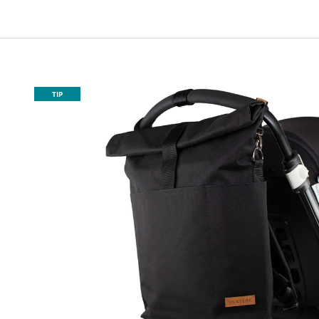
ART KVÍTKY
1 590 Kč
850 Kč
TIP