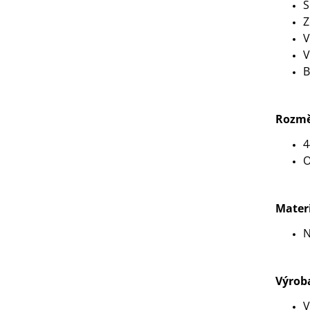
S
Z
V
V
B
Rozmě
4
O
Mater
N
Výrob
V