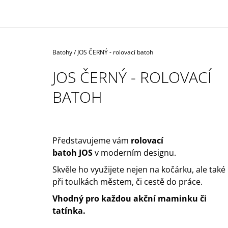
1 590 Kč
Domů
Batohy
/
JOS ČERNÝ - rolovací batoh
JOS ČERNÝ - ROLOVACÍ
BATOH
Představujeme vám
rolovací
batoh JOS
v moderním designu.
Skvěle ho využijete nejen na kočárku, ale také
při toulkách městem, či cestě do práce.
Vhodný pro každou akční maminku či
tatínka.