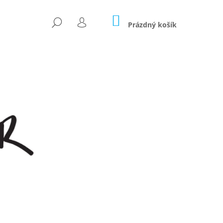
NÁKUPNÍ
HLEDAT
KOŠÍK
Prázdný košík
PŘIHLÁŠENÍ
Následující
OČÁREK 2V1 - LIMITKA