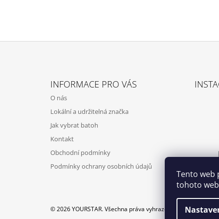
Z
Á
INFORMACE PRO VÁS
INST
P
O nás
A
Lokální a udržitelná značka
T
Jak vybrat batoh
Í
Kontakt
Obchodní podmínky
Podmínky ochrany osobních údajů
Tento web 
tohoto webu
Nastave
© 2026 YOURSTAR. Všechna práva vyhrazena.