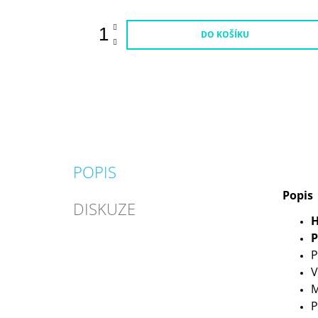
DO KOŠÍKU
POPIS
Popis
DISKUZE
H
P
P
V
M
P