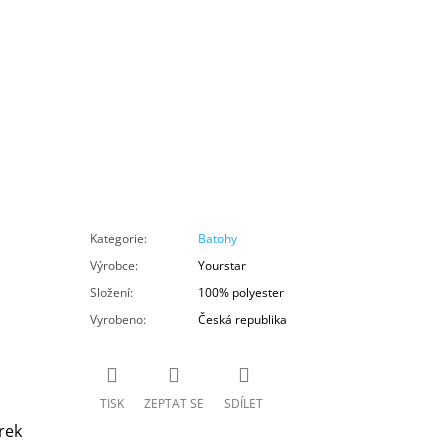
Kategorie
:
Batohy
Výrobce
:
Yourstar
Složení
:
100% polyester
Vyrobeno
:
Česká republika
TISK
ZEPTAT SE
SDÍLET
rek