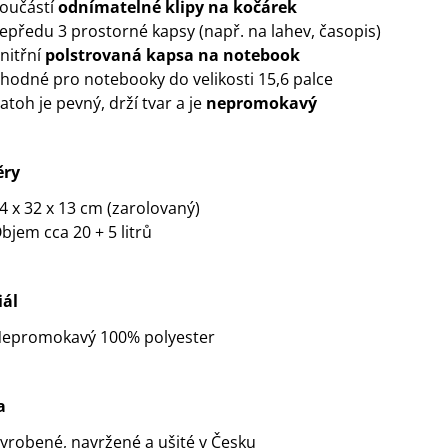
oučástí
odnímatelné klipy na kočárek
epředu 3 prostorné kapsy (např. na lahev, časopis)
nitřní
polstrovaná kapsa na notebook
hodné pro notebooky do velikosti 15,6 palce
atoh je pevný, drží tvar a je
nepromokavý
ry
4 x 32 x 13 cm (zarolovaný)
bjem cca 20 + 5 litrů
iál
epromokavý 100% polyester
a
yrobené, navržené a ušité v Česku