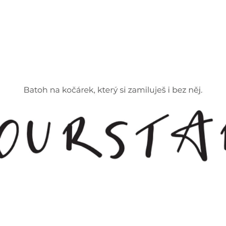
CO POTŘEBUJETE NAJÍT?
HLEDAT
DOPORUČUJEME
ZOE BAREVNÁ
ORGANIZÉR NA K