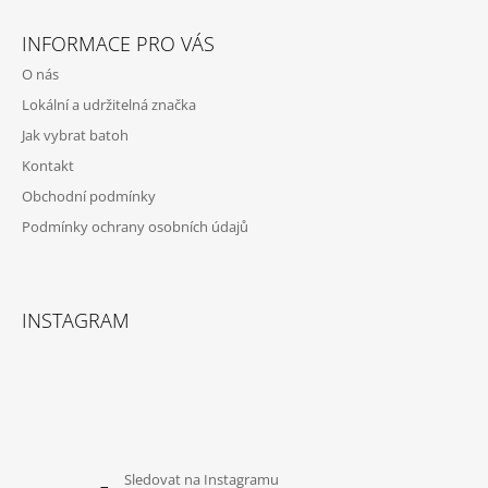
Z
A
Á
C
INFORMACE PRO VÁS
P
Í
O nás
P
A
R
Lokální a udržitelná značka
T
V
Jak vybrat batoh
Í
K
Y
Kontakt
V
Obchodní podmínky
Ý
P
Podmínky ochrany osobních údajů
I
S
U
INSTAGRAM
Sledovat na Instagramu