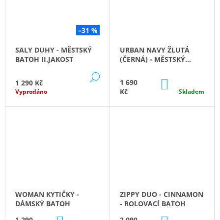
J
E
M
–31 %
E
SALY DUHY - MĚSTSKÝ
URBAN NAVY ŽLUTÁ
ART
BATOH II.JAKOST
(ČERNÁ) - MĚSTSKÝ
-
BATOH
LIMITOVANÁ
DETAIL
DO
1 690
1 290 Kč
EDICE
KOŠÍKU
Kč
ABSTRAKT
Vyprodáno
Skladem
2
190
Kč
WOMAN KYTIČKY -
ZIPPY DUO - CINNAMON
DÁMSKÝ BATOH
- ROLOVACÍ BATOH
1 290
2 090