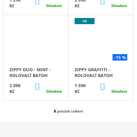
DO
DO
KOŠÍKU
KOŠÍKU
Kč
Kč
Skladem
Skladem
TIP
–15 %
ZIPPY DUO - MINT -
ZIPPY GRAFFITI -
ROLOVACÍ BATOH
ROLOVACÍ BATOH
DO
DO
2 090
1 590
KOŠÍKU
KOŠÍKU
Kč
Kč
Skladem
Skladem
8
položek celkem
O
V
L
Á
D