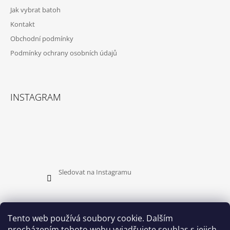
T
Jak vybrat batoh
Í
Kontakt
Obchodní podmínky
Podmínky ochrany osobních údajů
INSTAGRAM
Sledovat na Instagramu
Tento web používá soubory cookie. Dalším
procházením tohoto webu vyjadřujete souhlas s jejich