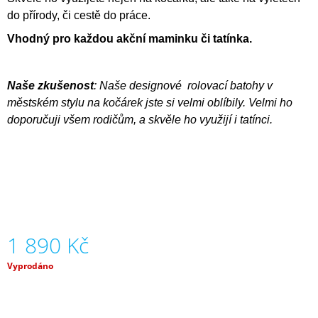
J
do přírody, či cestě do práce.
E
M
Vhodný pro každou akční maminku či tatínka.
E
TAŠTIČKA
Naše zkušenost
:
Naše designové rolovací batohy v
-
městském stylu na kočárek jste si velmi oblíbily. Velmi ho
POCKET
-
doporučuji všem rodičům, a skvěle ho využijí i tatínci.
LIMITKA
ART
190
Kč
1 890 Kč
Měrná
Vyprodáno
cena: