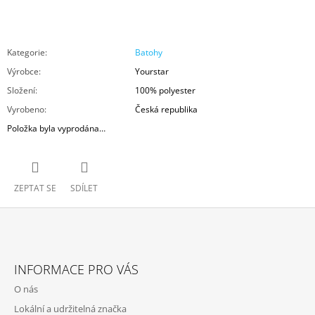
Kategorie
:
Batohy
Výrobce
:
Yourstar
Složení
:
100% polyester
Vyrobeno
:
Česká republika
Položka byla vyprodána…
ZEPTAT SE
SDÍLET
Z
Á
INFORMACE PRO VÁS
P
O nás
A
Lokální a udržitelná značka