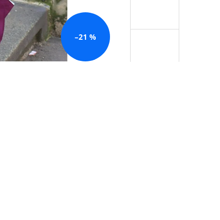
–21 %