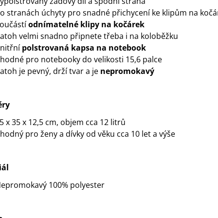
ypolstrovaný zádový díl a spodní strana
o stranách úchyty pro snadné přichycení ke klipům na kočá
oučástí
odnímatelné klipy na kočárek
atoh velmi snadno připnete třeba i na koloběžku
nitřní
polstrovaná kapsa na notebook
hodné pro notebooky do velikosti 15,6 palce
atoh je pevný, drží tvar a je
nepromokavý
ry
5 x 35 x 12,5 cm, objem cca 12 litrů
hodný pro ženy a dívky od věku cca 10 let a výše
iál
epromokavý 100% polyester