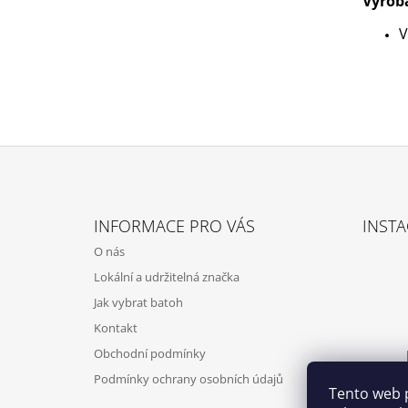
Výrob
V
Z
Á
INFORMACE PRO VÁS
INST
P
O nás
A
Lokální a udržitelná značka
T
Jak vybrat batoh
Í
Kontakt
Obchodní podmínky
Podmínky ochrany osobních údajů
Tento web 