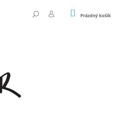
NÁKUPNÍ
HLEDAT
KOŠÍK
Prázdný košík
PŘIHLÁŠENÍ
Následující
OČÁREK 2V1 - LIMITKA