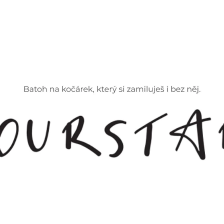
CO POTŘEBUJETE NAJÍT?
HLEDAT
DOPORUČUJEME
ZOE BAREVNÁ
ORGANIZÉR NA K