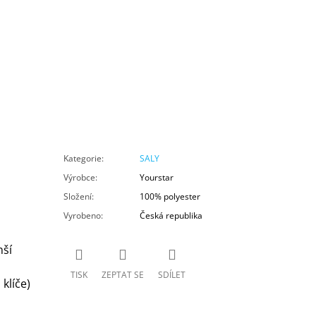
Kategorie
:
SALY
Výrobce
:
Yourstar
Složení
:
100% polyester
Vyrobeno
:
Česká republika
nší
TISK
ZEPTAT SE
SDÍLET
klíče)