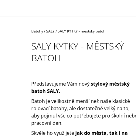
1 590 Kč
Domů
Batohy
/
SALY
/
SALY KYTKY - městský batoh
SALY KYTKY - MĚSTSKÝ
BATOH
Představujeme Vám nový
stylový městský
batoh SALY.
.
Batoh je velikostně menší než naše klasické
rolovací batohy, ale dostatečně velký na to,
aby pojmul vše co potřebujete pro školní neb
pracovní den.
Skvěle ho využijete
jak do města, tak i na