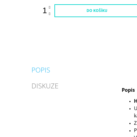
DO KOŠÍKU
POPIS
DISKUZE
Popis
H
U
k
Z
P