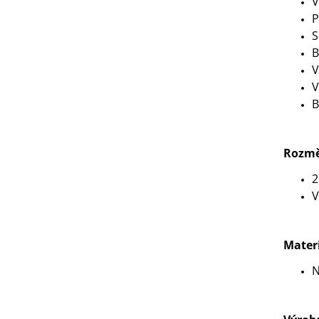
V
P
S
B
V
V
B
Rozmě
2
V
Mater
N