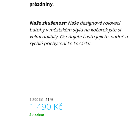
prázdniny
.
Naše zkušenost
: Naše designové rolovací
batohy v městském stylu na kočárek jste si
velmi oblíbily. Oceňujete často jejich snadné a
rychlé přichycení ke kočárku.
1 890 Kč
–21 %
1 490 Kč
Měrná
Skladem
cena: