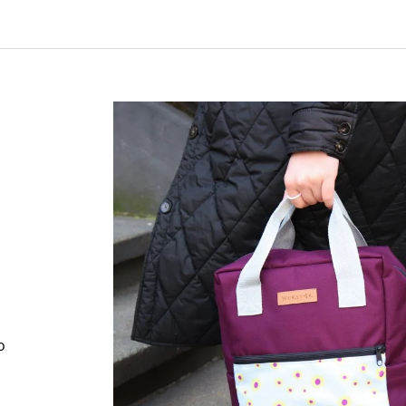
ART KVÍTKY
1 590 Kč
850 Kč
o