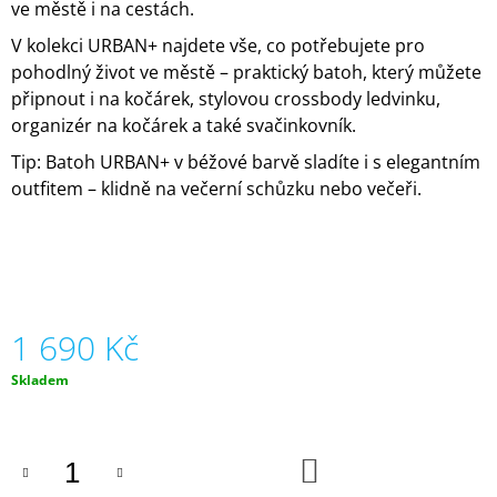
ve městě i na cestách.
J
E
V kolekci URBAN+ najdete vše, co potřebujete pro
M
pohodlný život ve městě – praktický batoh, který můžete
E
připnout i na kočárek, stylovou crossbody ledvinku,
organizér na kočárek a také svačinkovník.
ART
-
Tip: Batoh URBAN+ v béžové barvě sladíte i s elegantním
LIMITOVANÁ
outfitem – klidně na večerní schůzku nebo večeři.
EDICE
ABSTRAKT
2
190
Kč
1 690 Kč
Měrná
Skladem
cena:
DO
KOŠÍKU