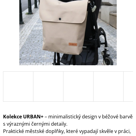
A
J
Í
T
?
HLEDAT
D
O
P
O
Kolekce URBAN+
– minimalistický design v béžové barvě
R
U
s výraznými černými detaily.
Č
Praktické městské doplňky, které vypadají skvěle v práci,
U