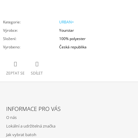
Kategorie
:
URBAN+
Výrobce
:
Yourstar
Složení
:
100% polyester
Vyrobeno
:
Česká republika
ZEPTAT SE
SDÍLET
Z
Á
INFORMACE PRO VÁS
P
O nás
A
Lokální a udržitelná značka
T
Jak vybrat batoh
Í