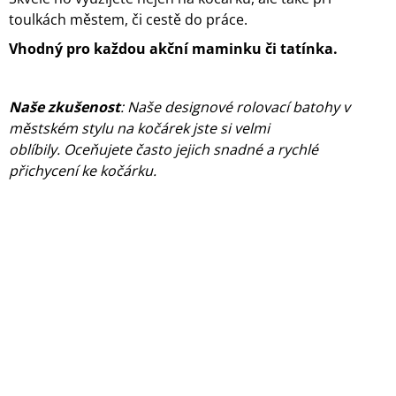
J
toulkách městem, či cestě do práce.
E
M
Vhodný pro každou akční maminku či tatínka.
E
ART
Naše zkušenost
: Naše designové rolovací batohy v
-
městském stylu na kočárek jste si velmi
MÁTA
oblíbily. Oceňujete často jejich snadné a rychlé
-
ROLOVACÍ
přichycení ke kočárku.
BATOH
NEJEN
NA
KOČÁREK
2
290
Kč