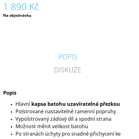
1 890 Kč
Měrná
Na objednávku
cena:
POPIS
DISKUZE
Popis
Hlavní
kapsa batohu uzavíratelná přezkou
Polstrované nastavitelné ramenní popruhy
Vypolstrovaný zádový díl a spodní strana
Možnost měnit velikost batohu
Po stranách úchyty pro snadné přichycení ke