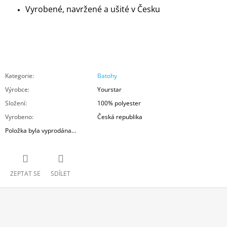
Vyrobené, navržené a ušité v Česku
Kategorie
:
Batohy
Výrobce
:
Yourstar
Složení
:
100% polyester
Vyrobeno
:
Česká republika
Položka byla vyprodána…
ZEPTAT SE
SDÍLET
Z