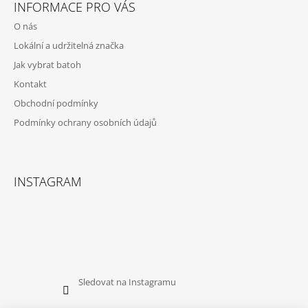
Á
INFORMACE PRO VÁS
P
O nás
A
Lokální a udržitelná značka
T
Jak vybrat batoh
Í
Kontakt
Obchodní podmínky
Podmínky ochrany osobních údajů
INSTAGRAM
Sledovat na Instagramu