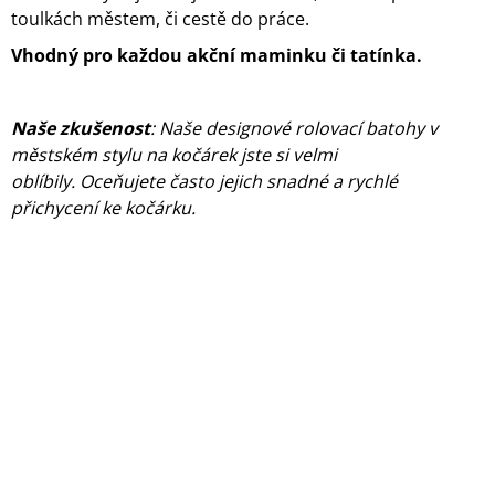
J
toulkách městem, či cestě do práce.
E
Vhodný pro každou akční maminku či tatínka.
M
E
Naše zkušenost
: Naše designové rolovací batohy v
TAŠTIČKA
-
městském stylu na kočárek jste si velmi
POCKET
oblíbily. Oceňujete často jejich snadné a rychlé
-
LIMITKA
přichycení ke kočárku.
ART
190
Kč