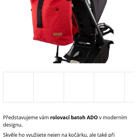
A
J
Í
T
?
HLEDAT
D
O
P
O
Představujeme vám
rolovací batoh ADO
v moderním
R
U
designu.
Č
Skvěle ho využijete nejen na kočárku, ale také při
U