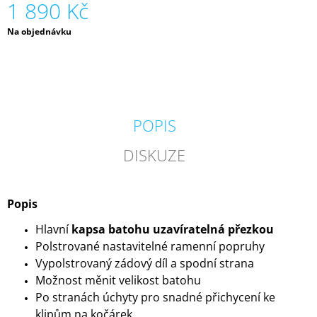
1 890 Kč
Měrná
Na objednávku
cena:
POPIS
DISKUZE
Popis
Hlavní
kapsa batohu uzavíratelná přezkou
Polstrované nastavitelné ramenní popruhy
Vypolstrovaný zádový díl a spodní strana
Možnost měnit velikost batohu
Po stranách úchyty pro snadné přichycení ke
klipům na kočárek