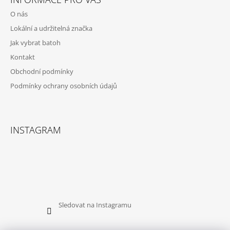
P
O nás
A
Lokální a udržitelná značka
T
Jak vybrat batoh
Í
Kontakt
Obchodní podmínky
Podmínky ochrany osobních údajů
INSTAGRAM
Sledovat na Instagramu