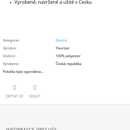
Vyrobené, navržené a ušité v Česku
Kategorie
:
Batohy
Výrobce
:
Yourstar
Složení
:
100% polyester
Vyrobeno
:
Česká republika
Položka byla vyprodána…
ZEPTAT SE
SDÍLET
Z
Á
INFORMACE PRO VÁS