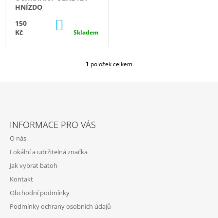
O
D
HNÍZDO
J
D
E
U
DO
150
M
U
KOŠÍKU
K
Kč
Skladem
E
K
T
T
ZOE
Ů
Ů
1
položek celkem
BAREVNÁ
O
V
1
L
590
Á
Kč
D
Z
A
Á
C
INFORMACE PRO VÁS
P
Í
O nás
P
A
R
Lokální a udržitelná značka
T
V
Jak vybrat batoh
Í
K
Y
Kontakt
V
Obchodní podmínky
Ý
P
Podmínky ochrany osobních údajů
I