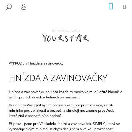
K
Přejít
NÁKUP
M
HLEDAT
na
KOŠÍK
O
PŘIHLÁŠENÍ
ZPĚT
ZPĚT
obsah
Š
Í
C
K
O
P
O
T
Domů
VÝPRODEJ
/
Hnízda a zavinovačky
Ř
HNÍZDA A ZAVINOVAČKY
E
B
U
Hnízda a zavinovačky jsou pro každé miminko velmi důležité hlavně v
jejich prvních dnech a týdnech po narození.
J
Budou pro Vás vynikajícím pomocníkem pro první měsíce, zajistí
E
miminku pocit blízkosti a bezpečí a simulují mu známe prostředí,
T
které zná z prenatálního období.
E
Připravili jsme pro Vás kolekci hnízd a zavinovaček SIMPLY, která se
vyznačuje svým minimalistickým designem a velkou praktičností.
N