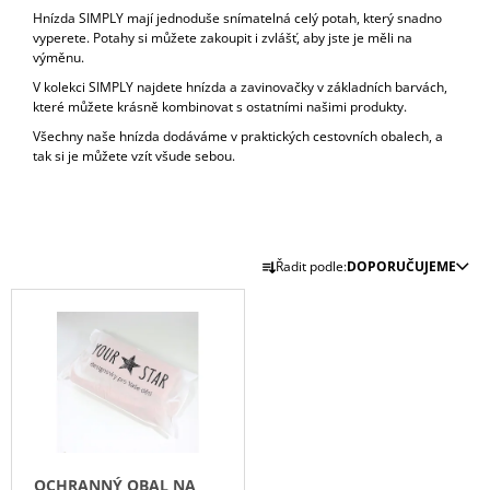
Hnízda SIMPLY mají jednoduše snímatelná celý potah, který snadno
A
vyperete. Potahy si můžete zakoupit i zvlášť, aby jste je měli na
J
výměnu.
Í
V kolekci SIMPLY najdete hnízda a zavinovačky v základních barvách,
T
které můžete krásně kombinovat s ostatními našimi produkty.
?
Všechny naše hnízda dodáváme v praktických cestovních obalech, a
tak si je můžete vzít všude sebou.
Ř
HLEDAT
Řadit podle:
DOPORUČUJEME
A
V
Z
Ý
E
D
P
O
N
I
P
Í
O
S
P
R
P
U
R
R
Č
O
OCHRANNÝ OBAL NA
U