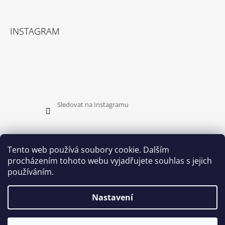
S
U
INSTAGRAM
Sledovat na Instagramu
Tento web používá soubory cookie. Dalším
procházením tohoto webu vyjadřujete souhlas s jejich
PŘIJÍMÁME ONLINE PLATBY
používáním.
Nastavení