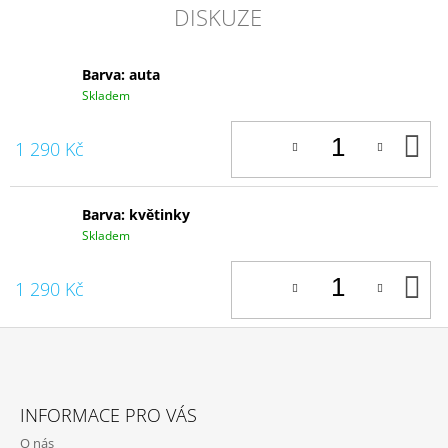
DISKUZE
Barva: auta
Skladem
D
1 290 Kč
K
Barva: květinky
Skladem
D
1 290 Kč
K
Z
Á
INFORMACE PRO VÁS
P
O nás