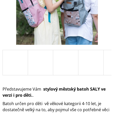
A
J
Í
T
?
HLEDAT
D
O
Představujeme Vám
stylový městský batoh SALY ve
P
O
verzi i pro děti.
.
R
Batoh určen pro děti vě věkové kategorii 4-10 let, je
U
Č
dostatečně velký na to, aby pojmul vše co potřebné věci
U