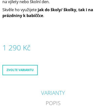
na výlety nebo školní den.
J
E
Skvěle ho využijete
jak do školy/ školky, tak i na
M
prázdniny k babiččce
.
E
ART
-
LIMITOVANÁ
EDICE
1 290 Kč
KVÍTKY
2
Měrná
190
cena:
Kč
ZVOLTE VARIANTU
VARIANTY
POPIS