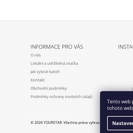
Z
Á
INFORMACE PRO VÁS
INST
P
O nás
A
Lokální a udržitelná značka
T
Jak vybrat batoh
Í
Kontakt
Obchodní podmínky
Podmínky ochrany osobních údajů
Tento web 
tohoto webu
© 2026 YOURSTAR. Všechna práva vyhrazena.
Nastave