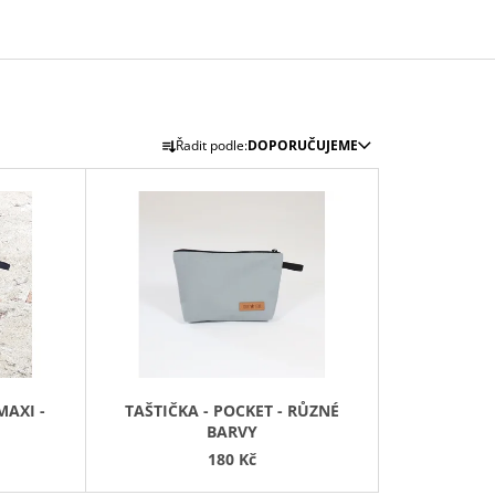
Ř
Řadit podle:
DOPORUČUJEME
A
Z
E
N
Í
P
R
O
D
MAXI -
TAŠTIČKA - POCKET - RŮZNÉ
U
BARVY
K
180 Kč
T