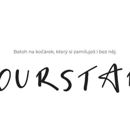
CO POTŘEBUJETE NAJÍT?
HLEDAT
DOPORUČUJEME
ZOE BAREVNÁ
ORGANIZÉR NA K