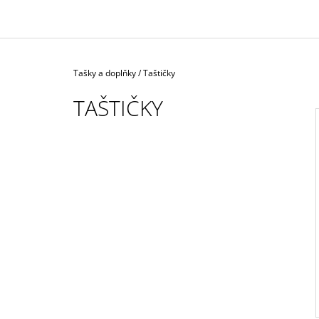
1 590 Kč
Domů
Tašky a doplňky
/
Taštičky
TAŠTIČKY
I