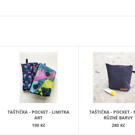
ART KVÍTKY
1 590 Kč
850 Kč
V
Ý
P
S
P
R
O
D
TAŠTIČKA - POCKET - LIMITKA
TAŠTIČKA - POCKET - 
ART
RŮZNÉ BARVY
U
190 Kč
280 Kč
K