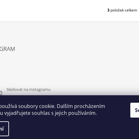
T
Ů
3
položek celkem
O
V
L
Á
D
A
C
AGRAM
Í
P
R
V
K
Y
V
Sledovat na Instagramu
Ý
P
používá soubory cookie. Dalším procházením
I
S
S
 vyjadřujete souhlas s jejich používáním.
U
ní