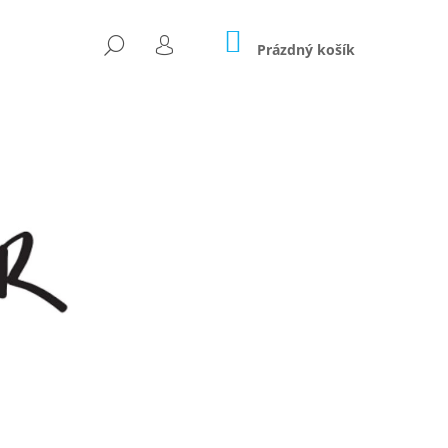
NÁKUPNÍ
HLEDAT
KOŠÍK
Prázdný košík
PŘIHLÁŠENÍ
Následující
OČÁREK 2V1 - LIMITKA