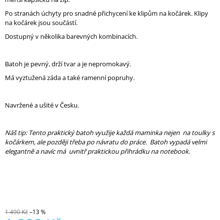
J
Po stranách úchyty pro snadné přichycení ke klipům na kočárek. Klipy
E
na kočárek jsou součástí.
M
E
Dostupný v několika barevných kombinacích.
ORGANIZÉR
Batoh je pevný, drží tvar a je nepromokavý.
NA
KOČÁREK
Má vyztužená záda a také ramenní popruhy.
2V1
-
LIMITKA
Navržené a ušité v Česku.
ART
KVÍTKY
850
Náš tip: Tento praktický batoh využije každá maminka nejen na toulky s
Kč
kočárkem, ale později třeba po návratu do práce. Batoh vypadá velmi
elegantně a navíc má uvnitř praktickou přihrádku na notebook.
1 490 Kč
–13 %