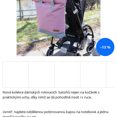
A
J
Í
T
?
–13 %
HLEDAT
D
O
P
Nová kolekce dámských rolovacích batohů nejen na kočárek s
O
praktickými uchy, díky nímž se dá pohodlně nosit i v ruce.
R
U
Č
Uvnitř najdete oddělenou polstrovanou kapsu na notebook a jednu
U
menší kapsičku na zip.