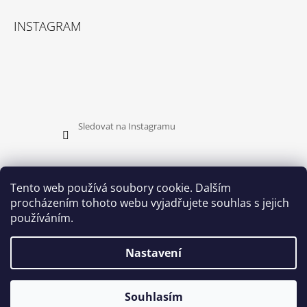
INSTAGRAM
Sledovat na Instagramu
Tento web používá soubory cookie. Dalším
procházením tohoto webu vyjadřujete souhlas s jejich
PŘIJÍMÁME ONLINE PLATBY
používáním.
Nastavení
Souhlasím
© 2026 YOURSTAR. Všechna práva vyhrazena.
Vytvořil Shoptet