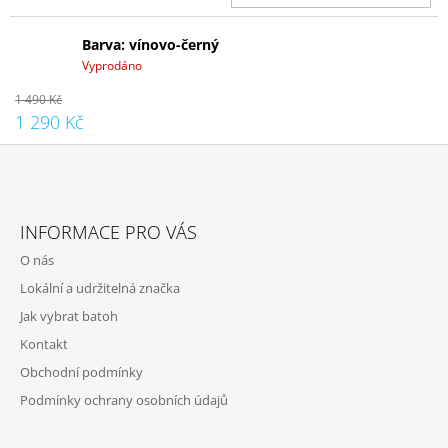
Barva: vínovo-černý
Vyprodáno
1 490 Kč
1 290 Kč
Z
Á
INFORMACE PRO VÁS
P
O nás
A
Lokální a udržitelná značka
T
Jak vybrat batoh
Í
Kontakt
Obchodní podmínky
Podmínky ochrany osobních údajů