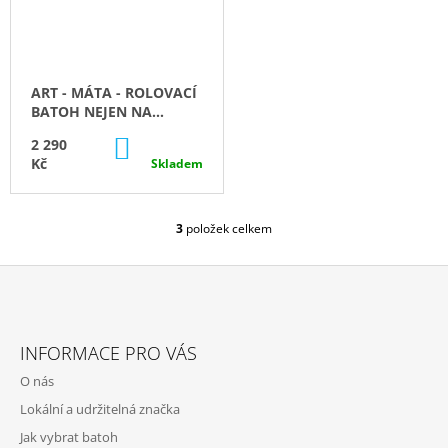
J
E
M
E
ART - MÁTA - ROLOVACÍ
BATOH NEJEN NA
TAŠTIČKA
KOČÁREK
-
DO
2 290
POCKET
KOŠÍKU
Kč
Skladem
-
LIMITKA
ART
3
položek celkem
190
O
Kč
V
L
Á
D
Z
A
Á
C
INFORMACE PRO VÁS
P
Í
O nás
P
A
R
Lokální a udržitelná značka
T
V
Jak vybrat batoh
Í
K