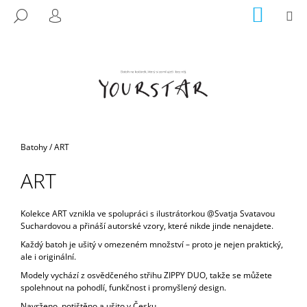
K
Přejít
NÁKUP
M
HLEDAT
na
KOŠÍK
O
PŘIHLÁŠENÍ
ZPĚT
ZPĚT
obsah
Š
Í
C
K
O
P
O
T
Domů
Batohy
/
ART
Ř
ART
E
B
U
Kolekce ART vznikla ve spolupráci s ilustrátorkou @Svatja Svatavou
Suchardovou a přináší autorské vzory, které nikde jinde nenajdete.
J
Každý batoh je ušitý v omezeném množství – proto je nejen praktický,
E
ale i originální.
T
Modely vychází z osvědčeného střihu ZIPPY DUO, takže se můžete
E
spolehnout na pohodlí, funkčnost i promyšlený design.
N
Navrženo, potištěno a ušito v Česku.