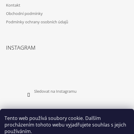
Y
Kontakt
V
Obchodní podmínky
Ý
P
Podmínky ochrany osobních údajů
I
S
U
INSTAGRAM
Sledovat na Instagramu
Tento web používá soubory cookie. Dalším
procházením tohoto webu vyjadřujete souhlas s jejich
PŘIJÍMÁME ONLINE PLATBY
používáním.