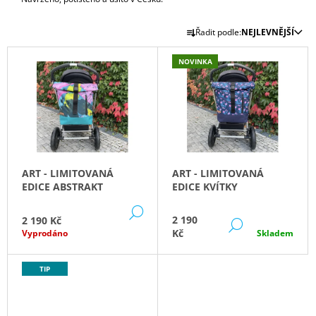
A
Ř
J
Řadit podle:
NEJLEVNĚJŠÍ
A
Í
V
Z
NOVINKA
T
Ý
E
?
P
N
I
Í
S
P
P
R
R
HLEDAT
O
ART - LIMITOVANÁ
ART - LIMITOVANÁ
O
D
EDICE ABSTRAKT
EDICE KVÍTKY
D
U
DETAIL
U
D
2 190
2 190 Kč
K
DETAIL
O
K
Kč
Vyprodáno
Skladem
T
P
T
O
Ů
Ů
TIP
R
U
Č
U