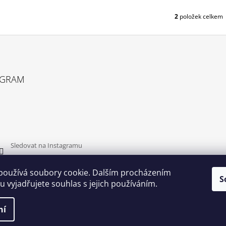
T
Ů
2
položek celkem
O
V
L
Á
D
A
C
AGRAM
Í
P
R
V
K
Y
V
Sledovat na Instagramu
Ý
P
používá soubory cookie. Dalším procházením
I
S
S
 vyjadřujete souhlas s jejich používáním.
U
ní