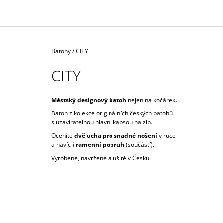
1 590 Kč
Domů
Batohy
/
CITY
CITY
Městský designový batoh
nejen na kočárek
.
Batoh z
kolekce originálních českých batohů
I
s uzavíratelnou hlavní kapsou na zip.
Oceníte
dvě ucha pro snadné nošení
v ruce
a navíc
i ramenní popruh
(součástí).
Vyrobené, navržené a ušité v Česku.