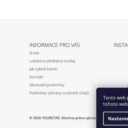
Z
Á
INFORMACE PRO VÁS
INST
P
O nás
A
Lokální a udržitelná značka
T
Jak vybrat batoh
Í
Kontakt
Obchodní podmínky
Podmínky ochrany osobních údajů
Tento web 
tohoto webu
© 2026 YOURSTAR. Všechna práva vyhrazena.
Nastave