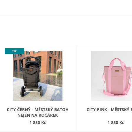
ART KVÍTKY
1 590 Kč
850 Kč
V
TIP
Ý
P
S
P
R
O
D
CITY ČERNÝ - MĚSTSKÝ BATOH
CITY PINK - MĚSTSKÝ
NEJEN NA KOČÁREK
U
1 850 Kč
1 850 Kč
K