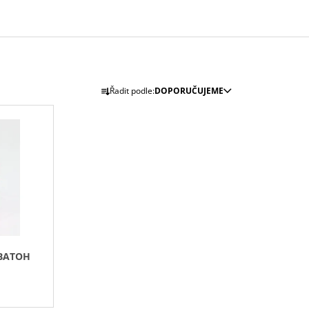
Ř
Řadit podle:
DOPORUČUJEME
A
Z
E
N
Í
P
R
O
D
 BATOH
U
K
T