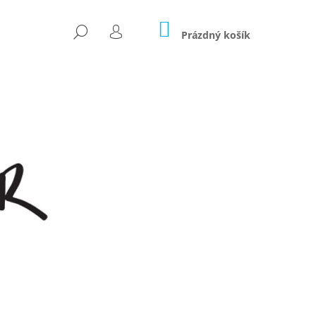
NÁKUPNÍ
HLEDAT
KOŠÍK
Prázdný košík
PŘIHLÁŠENÍ
Následující
OČÁREK 2V1 - LIMITKA