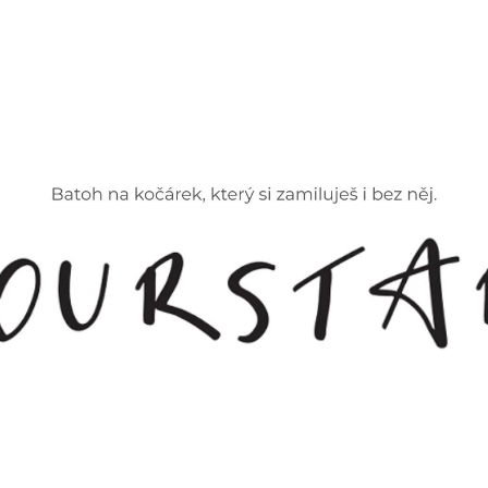
CO POTŘEBUJETE NAJÍT?
HLEDAT
DOPORUČUJEME
ZOE BAREVNÁ
ORGANIZÉR NA K