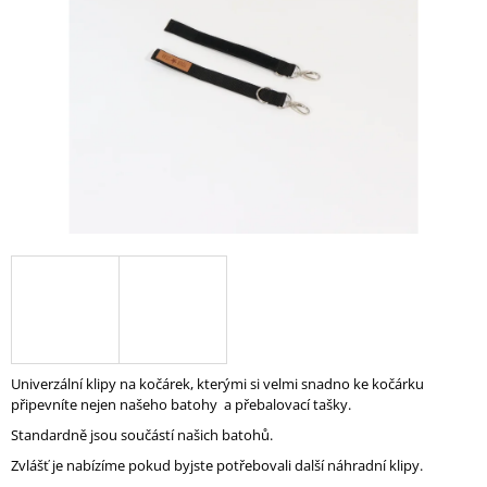
A
J
Í
T
?
HLEDAT
D
O
P
Univerzální klipy na kočárek, kterými si velmi snadno ke kočárku
O
připevníte nejen našeho batohy a přebalovací tašky.
R
Standardně jsou součástí našich batohů.
U
Č
Zvlášť je nabízíme pokud byjste potřebovali další náhradní klipy.
U