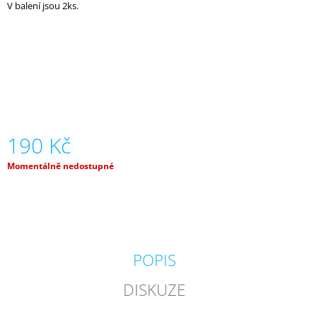
V balení jsou 2ks.
J
E
M
E
ORGANIZÉR
NA
KOČÁREK
2V1
-
190 Kč
LIMITKA
ART
Měrná
Momentálně nedostupné
KVÍTKY
cena:
850
Kč
POPIS
DISKUZE