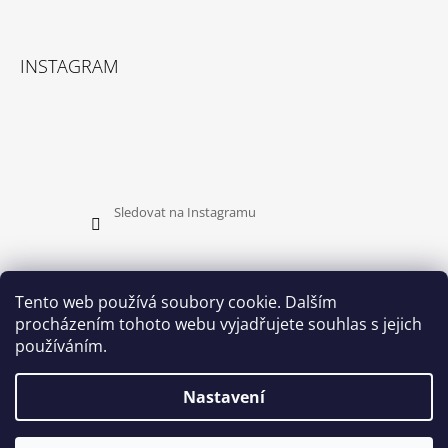
INSTAGRAM
Sledovat na Instagramu
Tento web používá soubory cookie. Dalším
procházením tohoto webu vyjadřujete souhlas s jejich
PŘIJÍMÁME ONLINE PLATBY
používáním.
Nastavení