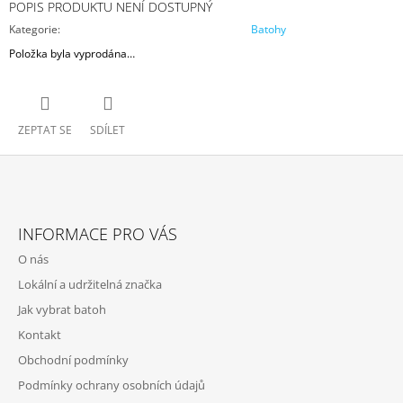
POPIS PRODUKTU NENÍ DOSTUPNÝ
Kategorie
:
Batohy
Položka byla vyprodána…
ZEPTAT SE
SDÍLET
Z
Á
INFORMACE PRO VÁS
P
O nás
A
Lokální a udržitelná značka
T
Jak vybrat batoh
Í
Kontakt
Obchodní podmínky
Podmínky ochrany osobních údajů