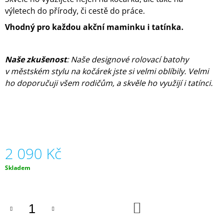
J
výletech do přírody, či cestě do práce.
E
M
Vhodný pro každou akční maminku i tatínka.
E
TAŠTIČKA
Naše zkušenost
: Naše designové rolovací batohy
-
v městském stylu na kočárek jste si velmi oblíbily. Velmi
POCKET
ho doporučuji všem rodičům, a skvěle ho využijí i tatínci.
-
LIMITKA
ART
190
Kč
2 090 Kč
Měrná
Skladem
cena:
DO
KOŠÍKU