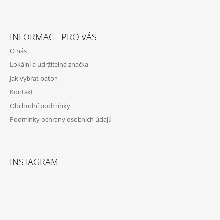
Z
Á
INFORMACE PRO VÁS
P
O nás
A
Lokální a udržitelná značka
T
Jak vybrat batoh
Í
Kontakt
Obchodní podmínky
Podmínky ochrany osobních údajů
INSTAGRAM