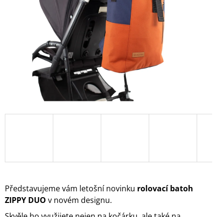
A
J
Í
T
?
HLEDAT
D
O
P
O
R
Představujeme vám letošní novinku
rolovací batoh
U
ZIPPY DUO
v novém designu.
Č
U
Skvěle ho využijete nejen na kočárku, ale také na