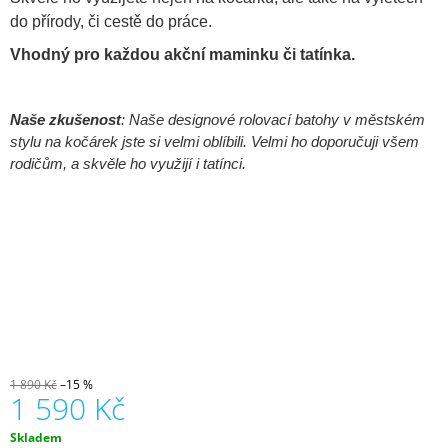
J
do přírody, či cestě do práce.
E
M
Vhodný pro každou akční maminku či tatínka.
E
ZOE
Naše zkušenost
: Naše designové rolovací batohy v městském
ČERNÁ
stylu na kočárek jste si velmi oblíbili. Velmi ho doporučuji všem
1
rodičům, a skvěle ho využijí i tatínci.
590
Kč
1 890 Kč
–15 %
1 590 Kč
Měrná
Skladem