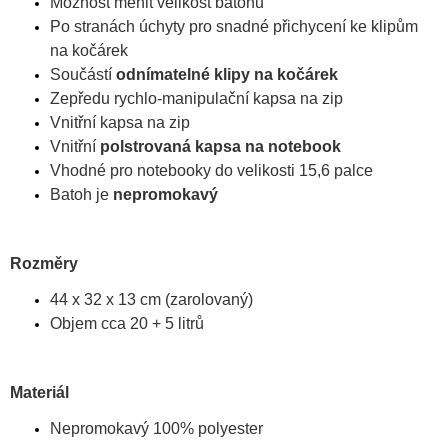
Možnost měnit velikost batohu
Po stranách úchyty pro snadné přichycení ke klipům
na kočárek
Součástí
odnímatelné klipy na kočárek
Zepředu rychlo-manipulační kapsa na zip
Vnitřní kapsa na zip
Vnitřní
polstrovaná kapsa na notebook
Vhodné pro notebooky do velikosti 15,6 palce
Batoh je
nepromokavý
Rozměry
44 x 32 x 13 cm (zarolovaný)
Objem cca 20 + 5 litrů
Materiál
Nepromokavý 100% polyester