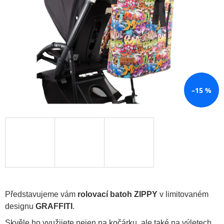
A
J
Í
T
?
–15 %
HLEDAT
D
O
P
O
R
Představujeme vám
rolovací batoh ZIPPY
v limitovaném
U
designu
GRAFFITI
.
Č
U
Skvěle ho využijete nejen na kočárku, ale také na výletech