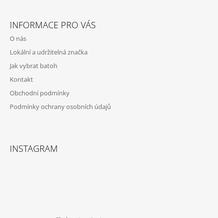
Z
Á
INFORMACE PRO VÁS
P
O nás
A
Lokální a udržitelná značka
T
Jak vybrat batoh
Í
Kontakt
Obchodní podmínky
Podmínky ochrany osobních údajů
INSTAGRAM