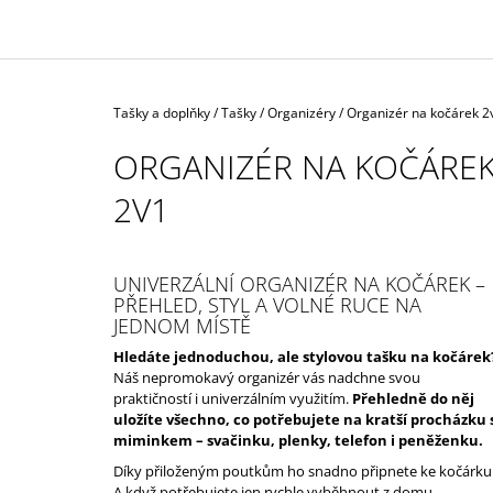
1 590 Kč
Domů
Tašky a doplňky
/
Tašky / Organizéry
/
Organizér na kočárek 2
ORGANIZÉR NA KOČÁRE
2V1
UNIVERZÁLNÍ ORGANIZÉR NA KOČÁREK –
PŘEHLED, STYL A VOLNÉ RUCE NA
JEDNOM MÍSTĚ
Hledáte jednoduchou, ale stylovou tašku na kočárek
Náš nepromokavý organizér vás nadchne svou
praktičností i univerzálním využitím.
Přehledně do něj
uložíte všechno, co potřebujete na kratší procházku 
miminkem – svačinku, plenky, telefon i peněženku.
Díky přiloženým poutkům ho snadno připnete ke kočárku
A když potřebujete jen rychle vyběhnout z domu –