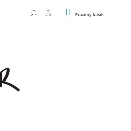
NÁKUPNÍ
HLEDAT
KOŠÍK
Prázdný košík
PŘIHLÁŠENÍ
Následující
OČÁREK 2V1 - LIMITKA