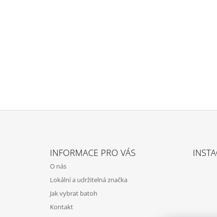
Z
Á
INFORMACE PRO VÁS
INST
P
O nás
A
Lokální a udržitelná značka
T
Jak vybrat batoh
Í
Kontakt