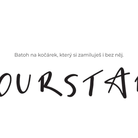
CO POTŘEBUJETE NAJÍT?
HLEDAT
DOPORUČUJEME
ZOE BAREVNÁ
ORGANIZÉR NA K