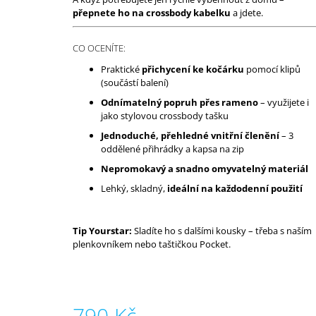
přepnete ho na crossbody kabelku
a jdete.
CO OCENÍTE:
Praktické
přichycení ke kočárku
pomocí klipů
(součástí balení)
Odnímatelný popruh přes rameno
– využijete i
jako stylovou crossbody tašku
Jednoduché, přehledné vnitřní členění
– 3
oddělené přihrádky a kapsa na zip
Nepromokavý a snadno omyvatelný materiál
Lehký, skladný,
ideální na každodenní použití
Tip Yourstar:
Sladíte ho s dalšími kousky – třeba s naším
plenkovníkem nebo taštičkou Pocket.
790 Kč