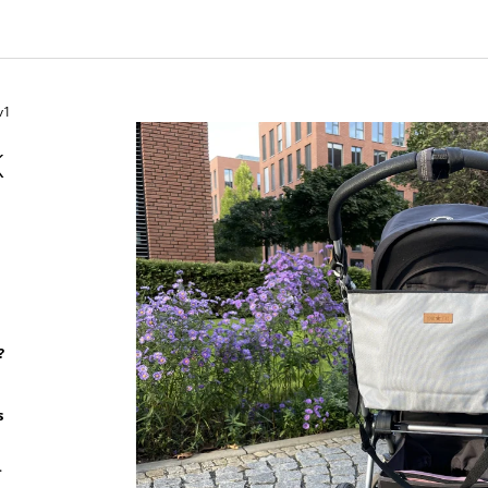
ART KVÍTKY
1 590 Kč
850 Kč
v1
K
?
s
.