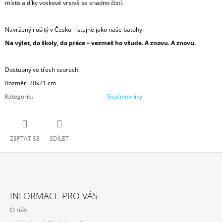
místo a díky voskové vrstvě se snadno čistí.
Navržený i ušitý v Česku – stejně jako naše batohy.
Na výlet, do školy, do práce – vezmeš ho všude. A znovu. A znovu.
Dostupný ve třech vzorech.
Rozměr: 20x21 cm
Kategorie
:
Svačinovníky
ZEPTAT SE
SDÍLET
Z
Á
INFORMACE PRO VÁS
P
O nás
A