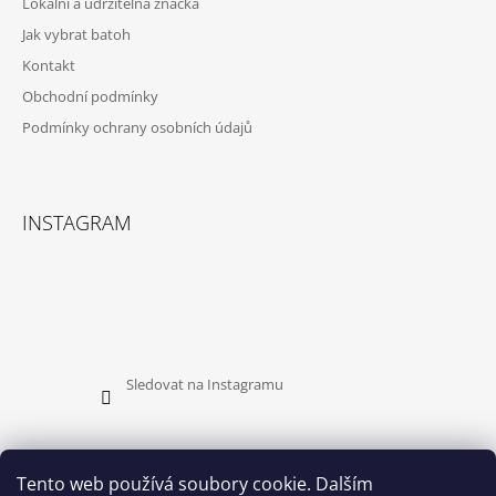
Lokální a udržitelná značka
T
Jak vybrat batoh
Í
Kontakt
Obchodní podmínky
Podmínky ochrany osobních údajů
INSTAGRAM
Sledovat na Instagramu
Tento web používá soubory cookie. Dalším