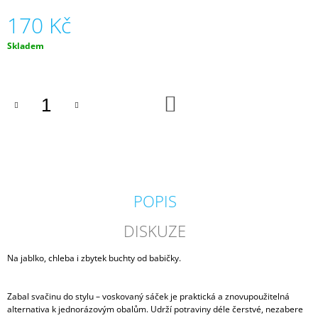
J
170 Kč
E
M
Měrná
Skladem
E
cena:
ZIPPY
DUO
DO
-
KOŠÍKU
BLACK
-
ROLOVACÍ
BATOH
2
090
POPIS
Kč
DISKUZE
Na jablko, chleba i zbytek buchty od babičky.
Zabal svačinu do stylu – voskovaný sáček je praktická a znovupoužitelná
alternativa k jednorázovým obalům. Udrží potraviny déle čerstvé, nezabere