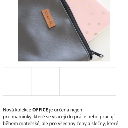
A
J
Í
T
?
HLEDAT
D
O
P
O
Nová kolekce
OFFICE
je určena nejen
R
U
pro maminky,
které se vracejí do práce nebo pracují
Č
během mateřské,
ale pro všechny ženy a slečny, které
U