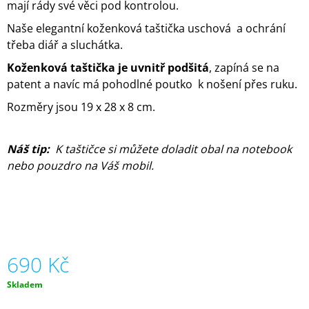
mají rády své věci pod kontrolou.
J
E
Naše elegantní koženková
taštička uschová a ochrání
M
třeba diář a sluchátka.
E
Koženková taštička je uvnitř podšitá
, zapíná se na
ORGANIZÉR
patent a navíc má pohodlné poutko k nošení přes ruku.
NA
KOČÁREK
Rozměry jsou 19 x 28 x 8 cm.
2V1
-
LIMITKA
Náš tip:
K taštičce si můžete doladit obal na notebook
ART
ABSTRAKT
nebo pouzdro na Váš mobil.
850
Kč
690 Kč
Měrná
Skladem
cena: