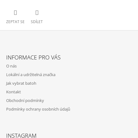
ZEPTAT SE
SDÍLET
Z
Á
INFORMACE PRO VÁS
P
O nás
A
Lokální a udržitelná značka
T
Jak vybrat batoh
Í
Kontakt
Obchodní podmínky
Podmínky ochrany osobních údajů
INSTAGRAM