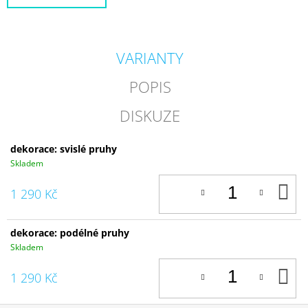
VARIANTY
POPIS
DISKUZE
dekorace: svislé pruhy
Skladem
D
1 290 Kč
K
dekorace: podélné pruhy
Skladem
D
1 290 Kč
K