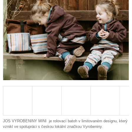
A
J
Í
T
?
HLEDAT
D
O
P
O
R
U
JOS VYROBENINY MINI je rolovací batoh v limitovaném designu, který
Č
vznikl ve spolupráci s českou lokální značkou Vyrobeniny.
U