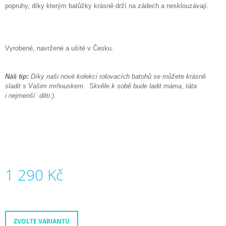
popruhy, díky kterým batůžky krásně drží na zádech a nesklouzávají.
Vyrobené, navržené a ušité v Česku.
Náš tip:
Díky naši nové kolekci rolovacích batohů se můžete krásně
sladit s Vašim mrňouskem. Skvěle k sobě bude ladit máma, táta
i nejmenší
děti:).
1 290 Kč
Měrná
cena:
ZVOLTE VARIANTU