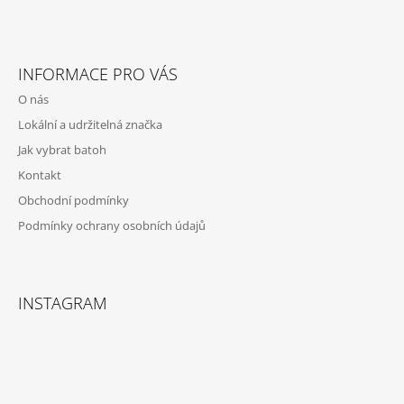
Z
Á
INFORMACE PRO VÁS
P
O nás
A
Lokální a udržitelná značka
T
Jak vybrat batoh
Í
Kontakt
Obchodní podmínky
Podmínky ochrany osobních údajů
INSTAGRAM