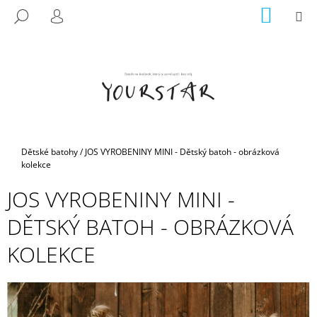
K
Přejít
NÁKUP
M
HLEDAT
na
KOŠÍK
O
PŘIHLÁŠENÍ
ZPĚT
ZPĚT
obsah
Š
Í
C
K
O
P
O
T
Domů
Dětské batohy
/
JOS VYROBENINY MINI - Dětský batoh - obrázková
Ř
kolekce
E
JOS VYROBENINY MINI -
B
DĚTSKÝ BATOH - OBRÁZKOVÁ
U
J
KOLEKCE
E
T
E
N