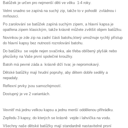
Batůžek je určen pro nejmenší děti ve věku 1-4 roky.
J
E
Velmi snadno se zapíná na suchý zip, takže to v pohodě zvládnou i
M
mrňousci.
E
Po zarolování se batůžek zapíná suchým zipem, a hlavní kapsa je
opatřena zipem klasickým, takže krásně můžete zvětšit objem batůžku.
ART
Novinkou je zde zip na zadní části batohu,který umožnuje rychlý přístup
-
LIMITOVANÁ
do hlavní kapsy bez nutnosti rozrolování batohu.
EDICE
Do batůžku se vejde nejen svačinka, ale třeba oblíbený plyšák nebo
ABSTRAKT
přezůvky na Vaše první společné kroužky.
2
Batoh má pevné záda a krásně drží tvar, je nepromokavý.
190
Kč
Dětské batůžky mají hrudní popruhy, aby dětem dobře seděly a
nepadaly.
Reflexní prvky jsou samozřejmostí.
Dostupný je ve 2 variantách.
Vevnitř má jednu velkou kapsu a jednu menší oddělenou přihrádku.
Zepředu 3 kapsy, do kterých se krásně vejde i lahvička na vodu.
Všechny naše dětské batůžky mají standardně nastavitelné prsní