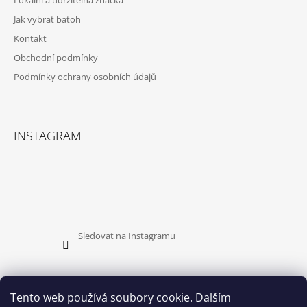
Lokální a udržitelná značka
T
Jak vybrat batoh
Í
Kontakt
Obchodní podmínky
Podmínky ochrany osobních údajů
INSTAGRAM
Sledovat na Instagramu
Tento web používá soubory cookie. Dalším