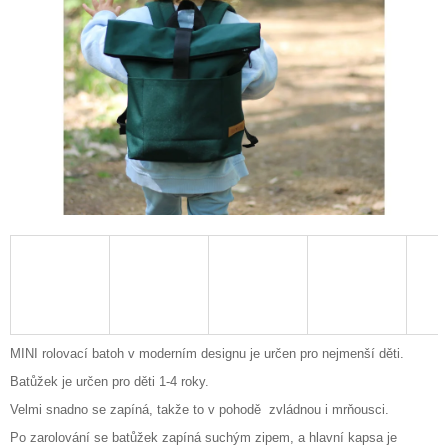
A
J
Í
T
?
HLEDAT
D
O
P
MINI rolovací batoh v moderním designu je určen pro nejmenší děti.
O
Batůžek je určen pro děti 1-4 roky.
R
U
Velmi snadno se zapíná, takže to v pohodě zvládnou i mrňousci.
Č
Po zarolování se batůžek zapíná suchým zipem, a hlavní kapsa je
U