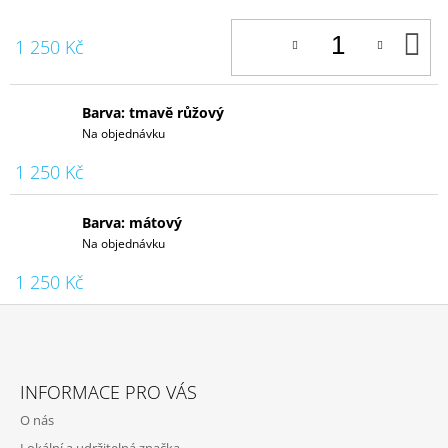
D
1 250 Kč
K
Barva: tmavě růžový
Na objednávku
1 250 Kč
Barva: mátový
Na objednávku
1 250 Kč
Z
Á
INFORMACE PRO VÁS
P
O nás
A