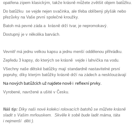
opatřena zipem klasickým, takže krásně můžete zvětšit objem batůžku.
J
E
Do batůžku se vejde nejen svačinka, ale třeba oblíbený plyšák nebo
M
přezůvky na Vaše první společné kroužky.
E
Batoh má pevné záda a krásně drží tvar, je nepromokavý.
Dostupný je v několika barvách.
ART
-
MÁTA
-
Vevnitř má jednu velkou kapsu a jednu menší oddělenou přihrádku.
ROLOVACÍ
Zepředu 3 kapsy, do kterých se krásně vejde i lahvička na vodu.
BATOH
NEJEN
Všechny naše dětské batůžky mají standardně nastavitelné prsní
NA
popruhy, díky kterým batůžky krásně drží na zádech a nesklouzávají
KOČÁREK
Na nových batůžcích už najdete nově i reflexní prvky.
2
290
Vyrobené, navržené a ušité v Česku.
Kč
Náš tip:
Díky naši nové kolekci rolovacích batohů se můžete krásně
sladit s Vašim mrňouskem. Skvěle k sobě bude ladit máma, táta
i nejmenší
děti:).