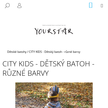
K
Přejít
NÁKUP
M
HLEDAT
na
KOŠÍK
O
PŘIHLÁŠENÍ
ZPĚT
ZPĚT
obsah
Š
Í
C
K
O
P
O
T
Domů
Dětské batohy
/
CITY KIDS - Dětský batoh - různé barvy
Ř
CITY KIDS - DĚTSKÝ BATOH -
E
B
RŮZNÉ BARVY
U
J
E
T
E
N