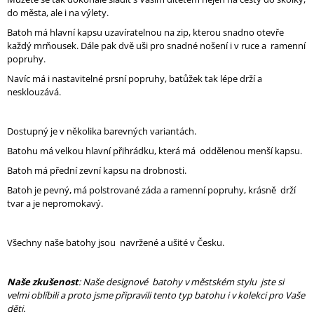
J
do města, ale i na výlety.
E
Batoh má hlavní kapsu uzavíratelnou na zip, kterou snadno otevře
M
každý mrňousek. Dále pak dvě uši pro snadné nošení i v ruce a ramenní
E
popruhy.
Navíc má i nastavitelné prsní popruhy, batůžek tak lépe drží a
ART
nesklouzává.
-
MÁTA
-
ROLOVACÍ
Dostupný je v několika barevných variantách.
BATOH
Batohu má velkou hlavní přihrádku, která má oddělenou menší kapsu.
NEJEN
NA
Batoh má přední zevní kapsu na drobnosti.
KOČÁREK
Batoh je pevný, má polstrované záda a ramenní popruhy, krásně drží
2
tvar a je nepromokavý.
290
Kč
Všechny naše batohy jsou navržené a ušité v Česku.
Naše zkušenost
: Naše designové batohy v městském stylu jste si
velmi oblíbili a proto jsme připravili tento typ batohu i v kolekci pro Vaše
děti.