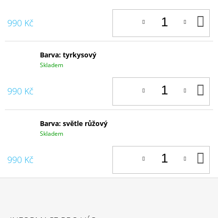
D
990 Kč
K
Barva: tyrkysový
Skladem
D
990 Kč
K
Barva: světle růžový
Skladem
D
990 Kč
K
Z
Á