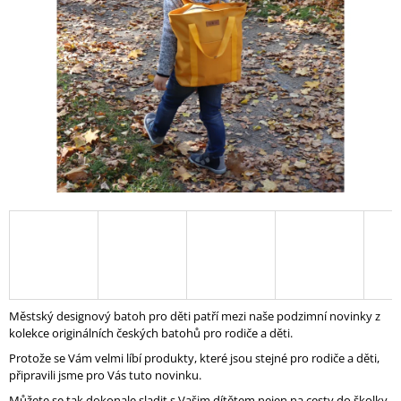
A
J
Í
T
?
HLEDAT
D
O
P
Městský designový batoh pro děti patří mezi naše podzimní novinky z
O
kolekce originálních českých batohů pro rodiče a děti.
R
Protože se Vám velmi líbí produkty, které jsou stejné pro rodiče a děti,
U
připravili jsme pro Vás tuto novinku.
Č
U
Můžete se tak dokonale sladit s Vašim dítětem nejen na cesty do školky,